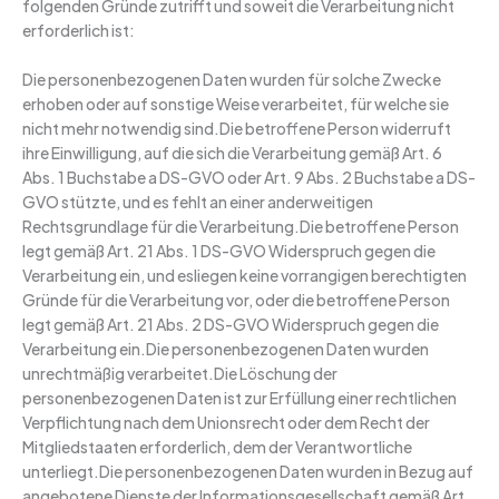
folgenden Gründe zutrifft und soweit die Verarbeitung nicht
erforderlich ist:
Die personenbezogenen Daten wurden für solche Zwecke
erhoben oder auf sonstige Weise verarbeitet, für welche sie
nicht mehr notwendig sind.Die betroffene Person widerruft
ihre Einwilligung, auf die sich die Verarbeitung gemäß Art. 6
Abs. 1 Buchstabe a DS-GVO oder Art. 9 Abs. 2 Buchstabe a DS-
GVO stützte, und es fehlt an einer anderweitigen
Rechtsgrundlage für die Verarbeitung.Die betroffene Person
legt gemäß Art. 21 Abs. 1 DS-GVO Widerspruch gegen die
Verarbeitung ein, und esliegen keine vorrangigen berechtigten
Gründe für die Verarbeitung vor, oder die betroffene Person
legt gemäß Art. 21 Abs. 2 DS-GVO Widerspruch gegen die
Verarbeitung ein.Die personenbezogenen Daten wurden
unrechtmäßig verarbeitet.Die Löschung der
personenbezogenen Daten ist zur Erfüllung einer rechtlichen
Verpflichtung nach dem Unionsrecht oder dem Recht der
Mitgliedstaaten erforderlich, dem der Verantwortliche
unterliegt.Die personenbezogenen Daten wurden in Bezug auf
angebotene Dienste der Informationsgesellschaft gemäß Art.