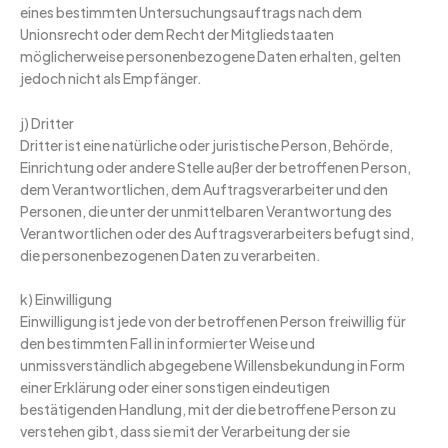
eines bestimmten Untersuchungsauftrags nach dem
Unionsrecht oder dem Recht der Mitgliedstaaten
möglicherweise personenbezogene Daten erhalten, gelten
jedoch nicht als Empfänger.
j) Dritter
Dritter ist eine natürliche oder juristische Person, Behörde,
Einrichtung oder andere Stelle außer der betroffenen Person,
dem Verantwortlichen, dem Auftragsverarbeiter und den
Personen, die unter der unmittelbaren Verantwortung des
Verantwortlichen oder des Auftragsverarbeiters befugt sind,
die personenbezogenen Daten zu verarbeiten.
k) Einwilligung
Einwilligung ist jede von der betroffenen Person freiwillig für
den bestimmten Fall in informierter Weise und
unmissverständlich abgegebene Willensbekundung in Form
einer Erklärung oder einer sonstigen eindeutigen
bestätigenden Handlung, mit der die betroffene Person zu
verstehen gibt, dass sie mit der Verarbeitung der sie