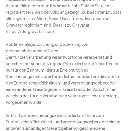
Avatar-Bild neben dem Kommentar ab. Sollten Sie nicht
registriert sein, wird kein Bild angezeigt. Zu beachten ist, dass
alle registrierten WordPress-User automatisch auch bei
Gravatar registriert sind. Details zu Gravatar:
https://de.gravatar.com
Routinemäßige Löschung und Sperrung von
personenbezogenen Daten
Der für die Verarbeitung Verantwortliche verarbeitet und
speichert personenbezogene Daten der betroffenen Person
nur für den Zeitraum, der zur Erreichung des
Speicherungszwecks erforderlich ist oder sofern dies durch
den Europäischen Richtlinien- und Verordnungsgeber oder
einen anderen Gesetzgeber in Gesetzen oder Vorschriften,
welchen der für die Verarbeitung Verantwortliche unterliegt,
vorgesehen wurde.
Entfällt der Speicherungszweck oder läuft eine vom
Europäischen Richtlinien- und Verordnungsgeber oder einem
anderen zuständigen Gesetzgeber vorgeschriebene