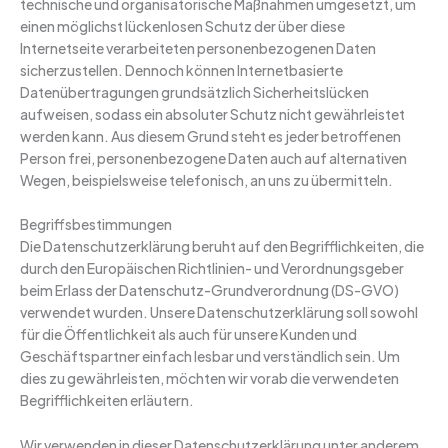
technische und organisatorische Maßnahmen umgesetzt, um
einen möglichst lückenlosen Schutz der über diese
Internetseite verarbeiteten personenbezogenen Daten
sicherzustellen. Dennoch können Internetbasierte
Datenübertragungen grundsätzlich Sicherheitslücken
aufweisen, sodass ein absoluter Schutz nicht gewährleistet
werden kann. Aus diesem Grund steht es jeder betroffenen
Person frei, personenbezogene Daten auch auf alternativen
Wegen, beispielsweise telefonisch, an uns zu übermitteln.
Begriffsbestimmungen
Die Datenschutzerklärung beruht auf den Begrifflichkeiten, die
durch den Europäischen Richtlinien- und Verordnungsgeber
beim Erlass der Datenschutz-Grundverordnung (DS-GVO)
verwendet wurden. Unsere Datenschutzerklärung soll sowohl
für die Öffentlichkeit als auch für unsere Kunden und
Geschäftspartner einfach lesbar und verständlich sein. Um
dies zu gewährleisten, möchten wir vorab die verwendeten
Begrifflichkeiten erläutern.
Wir verwenden in dieser Datenschutzerklärung unter anderem