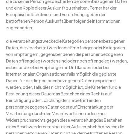
die zu seiner Person gespeicherten personenbezogenen Daten
und eine Kopie dieser Auskunft zu erhalten. Ferner hat der
Europäische Richtlinien- und Verordnungsgeber der
betroffenen Person Auskunft über folgende Informationen
zugestanden:
die Verarbeitungszweckedie Kategorien personenbezogener
Daten, die verarbeitet werdendie Empfänger oder Kategorien
von Empfängern, gegenüber denen die personenbezogenen
Daten offengelegt worden sind oder noch offengelegt werden,
insbesondere bei Empfängern in Drittländern oder bei
internationalen Organisationenfalls möglich die geplante
Dauer, für die die personenbezogenen Daten gespeichert
werden, oder, falls dies nicht möglich ist, die Kriterien für die
Festlegung dieser Dauerdas Bestehen eines Rechts auf
Berichtigung oder Löschung der sie betreffenden
personenbezogenen Daten oder auf Einschränkung der
Verarbeitung durch den Verantwortlichen oder eines
Widerspruchsrechts gegen diese Verarbeitungdas Bestehen
eines Beschwerderechts bei einer Aufsichtsbehördewenn die
personenbezogenen Daten nicht bei der betroffenen Person