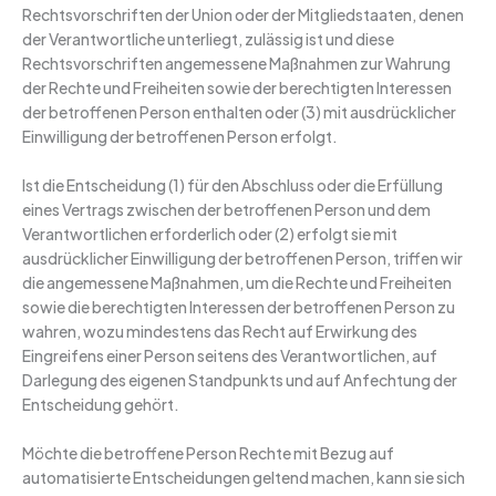
Rechtsvorschriften der Union oder der Mitgliedstaaten, denen
der Verantwortliche unterliegt, zulässig ist und diese
Rechtsvorschriften angemessene Maßnahmen zur Wahrung
der Rechte und Freiheiten sowie der berechtigten Interessen
der betroffenen Person enthalten oder (3) mit ausdrücklicher
Einwilligung der betroffenen Person erfolgt.
Ist die Entscheidung (1) für den Abschluss oder die Erfüllung
eines Vertrags zwischen der betroffenen Person und dem
Verantwortlichen erforderlich oder (2) erfolgt sie mit
ausdrücklicher Einwilligung der betroffenen Person, triffen wir
die angemessene Maßnahmen, um die Rechte und Freiheiten
sowie die berechtigten Interessen der betroffenen Person zu
wahren, wozu mindestens das Recht auf Erwirkung des
Eingreifens einer Person seitens des Verantwortlichen, auf
Darlegung des eigenen Standpunkts und auf Anfechtung der
Entscheidung gehört.
Möchte die betroffene Person Rechte mit Bezug auf
automatisierte Entscheidungen geltend machen, kann sie sich