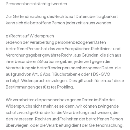
Personen beeinträchtigt werden.
Zur Geltendmachung des Rechts auf Datenübertragbarkeit
kann sich die betroffene Person jederzeit an uns wenden.
g) Recht auf Widerspruch
Jede von der Verarbeitung personenbezogener Daten
betroffene Person hat das vom Europäischen Richtlinien- und
Verordnungsgeber gewährte Recht, aus Gründen, die sich aus
ihrer besonderen Situation ergeben, jederzeit gegen die
Verarbeitung sie betreffender personenbezogener Daten, die
aufgrund von Art. 6 Abs. 1 Buchstaben e oder f DS-GVO
erfolgt, Widerspruch einzulegen. Dies gilt auch für ein auf diese
Bestimmungen gestütztes Profiling.
Wir verarbeiten die personenbezogenen Daten im Falle des
Widerspruchs nicht mehr, es sei denn, wir können zwingende
schutzwürdige Gründe für die Verarbeitung nachweisen, die
den Interessen, Rechten und Freiheiten der betroffenen Person
überwiegen, oder die Verarbeitung dient der Geltendmachung,