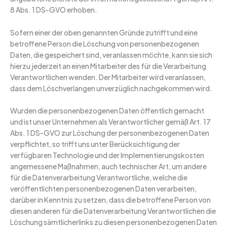
8 Abs. 1 DS-GVO erhoben.
Sofern einer der oben genannten Gründe zutrifft und eine
betroffene Person die Löschung von personenbezogenen
Daten, die gespeichert sind, veranlassen möchte, kann sie sich
hierzu jederzeit an einen Mitarbeiter des für die Verarbeitung
Verantwortlichen wenden. Der Mitarbeiter wird veranlassen,
dass dem Löschverlangen unverzüglich nachgekommen wird.
Wurden die personenbezogenen Daten öffentlich gemacht
und ist unser Unternehmen als Verantwortlicher gemäß Art. 17
Abs. 1 DS-GVO zur Löschung der personenbezogenen Daten
verpflichtet, so trifft uns unter Berücksichtigung der
verfügbaren Technologie und der Implementierungskosten
angemessene Maßnahmen, auch technischer Art, um andere
für die Datenverarbeitung Verantwortliche, welche die
veröffentlichten personenbezogenen Daten verarbeiten,
darüber in Kenntnis zu setzen, dass die betroffene Person von
diesen anderen für die Datenverarbeitung Verantwortlichen die
Löschung sämtlicherlinks zu diesen personenbezogenen Daten