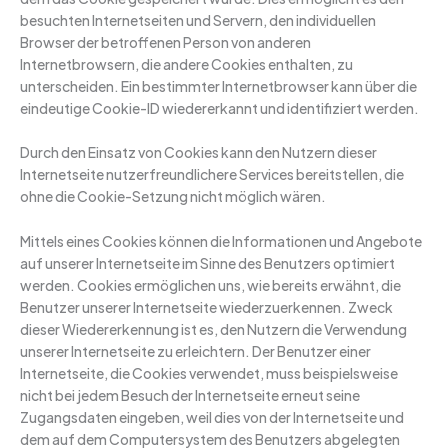
besuchten Internetseiten und Servern, den individuellen
Browser der betroffenen Person von anderen
Internetbrowsern, die andere Cookies enthalten, zu
unterscheiden. Ein bestimmter Internetbrowser kann über die
eindeutige Cookie-ID wiedererkannt und identifiziert werden.
Durch den Einsatz von Cookies kann den Nutzern dieser
Internetseite nutzerfreundlichere Services bereitstellen, die
ohne die Cookie-Setzung nicht möglich wären.
Mittels eines Cookies können die Informationen und Angebote
auf unserer Internetseite im Sinne des Benutzers optimiert
werden. Cookies ermöglichen uns, wie bereits erwähnt, die
Benutzer unserer Internetseite wiederzuerkennen. Zweck
dieser Wiedererkennung ist es, den Nutzern die Verwendung
unserer Internetseite zu erleichtern. Der Benutzer einer
Internetseite, die Cookies verwendet, muss beispielsweise
nicht bei jedem Besuch der Internetseite erneut seine
Zugangsdaten eingeben, weil dies von der Internetseite und
dem auf dem Computersystem des Benutzers abgelegten