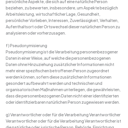
persönliche Aspekte, die sich auf eine natürliche Person
beziehen, zu bewerten, insbesondere, um Aspekte bezüglich
Arbeitsleistung, wirtschaftlicher Lage, Gesundheit,
persönlicher Vorlieben, Interessen, Zuverlässigkeit, Verhalten,
Aufenthaltsort oder Ortswechsel dieser natürlichen Person zu
analysieren oder vorherzusagen.
f) Pseudonymisierung
Pseudonymisierung ist die Verarbeitung personenbezogener
Daten in einer Weise, auf welche die personenbezogenen
Daten ohne Hinzuziehung zusätzlicher Informationen nicht
mehr einer spezifischen betroffenen Person zugeordnet
werden können, sofern diese zusätzlichen Informationen
gesondert aufbewahrt werden und technischen und
organisatorischen Maßnahmen unterliegen, die gewährleisten,
dass die personenbezogenen Daten nicht einer identifizierten
oder identifizierbaren natürlichen Person zugewiesen werden.
g) Verantwortlicher oder für die Verarbeitung Verantwortlicher
Verantwortlicher oder für die Verarbeitung Verantwortlicher ist
die natürliche oder juristische Person, Behörde, Einrichtung