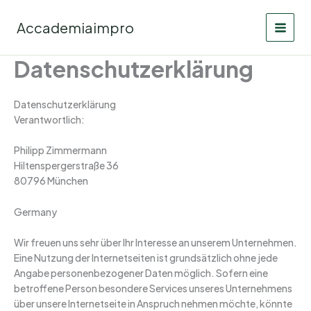
Zum
Inhalt
Accademiaimpro
springen
Datenschutzerklärung
Datenschutzerklärung
Verantwortlich:
Philipp Zimmermann
Hiltenspergerstraße 36
80796 München
Germany
Wir freuen uns sehr über Ihr Interesse an unserem Unternehmen.
Eine Nutzung der Internetseiten ist grundsätzlich ohne jede
Angabe personenbezogener Daten möglich. Sofern eine
betroffene Person besondere Services unseres Unternehmens
über unsere Internetseite in Anspruch nehmen möchte, könnte