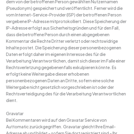
dem von der betroffenen Person gewählten Nutzernamen
(Pseudonym) gespeichert und veröffentlicht. Ferner wird die
vom Internet-Service-Provider (ISP) der betroffenen Person
vergebene IP-Adresse mitprotokolliert. Diese Speicherung der
IP-Adresse erfolgt aus Sicherheitsgründen und für den Fall,
dass die betroffene Person durch einen abgegebenen
Kommentar die Rechte Dritter verletzt oder rechtswidrige
Inhalte postet. Die Speicherung dieser personenbezogenen
Daten erfolgt daher im eigenen Interesse des für die
Verarbeitung Verantwortlichen, damit sich dieser im Falle einer
Rechtsverletzung gegebenenfalls exkulpieren könnte. Es
erfolgt keine Weitergabe dieser erhobenen
personenbezogenen Daten an Dritte, sofern eine solche
Weitergabe nicht gesetzlich vorgeschrieben ist oder der
Rechtsverteidigung des für die Verarbeitung Verantwortlichen
dient.
Gravatar
Bei Kommentaren wird auf den Gravatar Service von
Auttomatic zurückgegriffen. Gravatar gleicht Ihre Email-
Adresse ab und bildet – sofern Sie dort registriert sind – Ihr