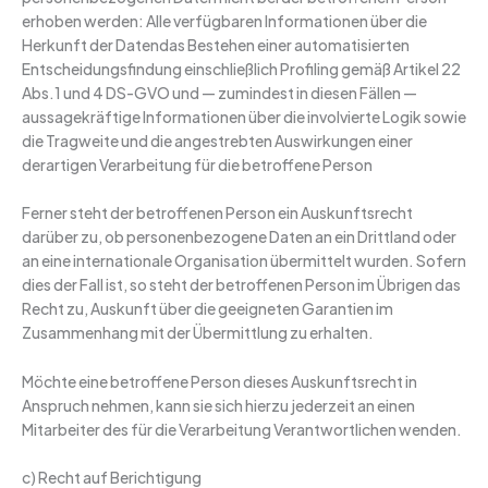
erhoben werden: Alle verfügbaren Informationen über die
Herkunft der Datendas Bestehen einer automatisierten
Entscheidungsfindung einschließlich Profiling gemäß Artikel 22
Abs.1 und 4 DS-GVO und — zumindest in diesen Fällen —
aussagekräftige Informationen über die involvierte Logik sowie
die Tragweite und die angestrebten Auswirkungen einer
derartigen Verarbeitung für die betroffene Person
Ferner steht der betroffenen Person ein Auskunftsrecht
darüber zu, ob personenbezogene Daten an ein Drittland oder
an eine internationale Organisation übermittelt wurden. Sofern
dies der Fall ist, so steht der betroffenen Person im Übrigen das
Recht zu, Auskunft über die geeigneten Garantien im
Zusammenhang mit der Übermittlung zu erhalten.
Möchte eine betroffene Person dieses Auskunftsrecht in
Anspruch nehmen, kann sie sich hierzu jederzeit an einen
Mitarbeiter des für die Verarbeitung Verantwortlichen wenden.
c) Recht auf Berichtigung