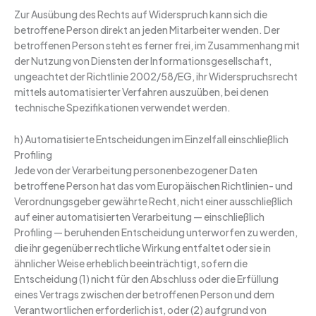
Zur Ausübung des Rechts auf Widerspruch kann sich die
betroffene Person direkt an jeden Mitarbeiter wenden. Der
betroffenen Person steht es ferner frei, im Zusammenhang mit
der Nutzung von Diensten der Informationsgesellschaft,
ungeachtet der Richtlinie 2002/58/EG, ihr Widerspruchsrecht
mittels automatisierter Verfahren auszuüben, bei denen
technische Spezifikationen verwendet werden.
h) Automatisierte Entscheidungen im Einzelfall einschließlich
Profiling
Jede von der Verarbeitung personenbezogener Daten
betroffene Person hat das vom Europäischen Richtlinien- und
Verordnungsgeber gewährte Recht, nicht einer ausschließlich
auf einer automatisierten Verarbeitung — einschließlich
Profiling — beruhenden Entscheidung unterworfen zu werden,
die ihr gegenüber rechtliche Wirkung entfaltet oder sie in
ähnlicher Weise erheblich beeinträchtigt, sofern die
Entscheidung (1) nicht für den Abschluss oder die Erfüllung
eines Vertrags zwischen der betroffenen Person und dem
Verantwortlichen erforderlich ist, oder (2) aufgrund von