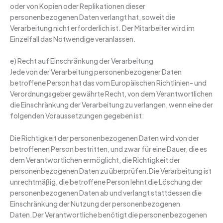
oder von Kopien oder Replikationen dieser
personenbezogenen Daten verlangt hat, soweit die
Verarbeitung nicht erforderlich ist. Der Mitarbeiter wird im
Einzelfall das Notwendige veranlassen.
e) Recht auf Einschränkung der Verarbeitung
Jede von der Verarbeitung personenbezogener Daten
betroffene Person hat das vom Europäischen Richtlinien- und
Verordnungsgeber gewährte Recht, von dem Verantwortlichen
die Einschränkung der Verarbeitung zu verlangen, wenn eine der
folgenden Voraussetzungen gegeben ist:
Die Richtigkeit der personenbezogenen Daten wird von der
betroffenen Person bestritten, und zwar für eine Dauer, die es
dem Verantwortlichen ermöglicht, die Richtigkeit der
personenbezogenen Daten zu überprüfen.Die Verarbeitung ist
unrechtmäßig, die betroffene Person lehnt die Löschung der
personenbezogenen Daten ab und verlangt stattdessen die
Einschränkung der Nutzung der personenbezogenen
Daten.Der Verantwortliche benötigt die personenbezogenen