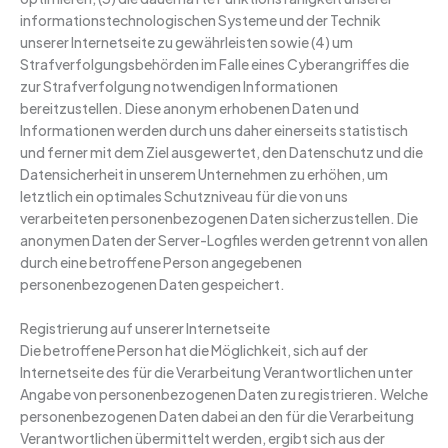
informationstechnologischen Systeme und der Technik
unserer Internetseite zu gewährleisten sowie (4) um
Strafverfolgungsbehörden im Falle eines Cyberangriffes die
zur Strafverfolgung notwendigen Informationen
bereitzustellen. Diese anonym erhobenen Daten und
Informationen werden durch uns daher einerseits statistisch
und ferner mit dem Ziel ausgewertet, den Datenschutz und die
Datensicherheit in unserem Unternehmen zu erhöhen, um
letztlich ein optimales Schutzniveau für die von uns
verarbeiteten personenbezogenen Daten sicherzustellen. Die
anonymen Daten der Server-Logfiles werden getrennt von allen
durch eine betroffene Person angegebenen
personenbezogenen Daten gespeichert.
Registrierung auf unserer Internetseite
Die betroffene Person hat die Möglichkeit, sich auf der
Internetseite des für die Verarbeitung Verantwortlichen unter
Angabe von personenbezogenen Daten zu registrieren. Welche
personenbezogenen Daten dabei an den für die Verarbeitung
Verantwortlichen übermittelt werden, ergibt sich aus der