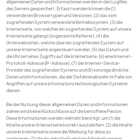
allgemeinen Daten und Informationen werden in den Logfiles
des Servers gespeichert. Erfasst werden können die (1)
verwendeten Browsertypen und Versionen, (2) das vom
zugreifenden System verwendete Betriebssystem, (3) die
Internetseite, von welcher ein zugreifendes System auf unsere
Internetseite gelangt (sogenannte Referrer), (4) die
Unterwebseiten, welche über ein zugreifendes System auf
unserer Internetseite angesteuert werden, (5) das Datum und
die Uhrzeit eines Zugriffs auf die Internetseite, (6) eine Internet-
Protokoll-Adresse (IP-Adresse), (7) der Internet-Service-
Provider des zugreifenden Systems und (8) sonstige ähnliche
Daten und Informationen, die der Gefahrenabwehr im Falle von
Angriffen auf unsere informationstechnologischen Systeme
dienen.
Bei der Nutzung dieser allgemeinen Daten und Informationen
ziehen wird keine Rückschlüsse auf die betroffene Person.
Diese Informationen werden vielmehr benötigt, um (1) die
Inhalte unserer Internetseite korrekt auszuliefern, (2) die Inhalte
unserer Internetseite sowie die Werbung für diese zu
optimieren, (3) die dauerhafte Funktionsfähigkeit unserer