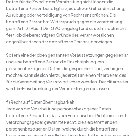
Daten für die Zwecke der Verarbeitung nicht länger, die
betroffene Person benötigt sie jedoch zur Geltendmachung,
Ausübung oder Verteidigung von Rechtsansprüchen.Die
betroffene Person hat Widerspruch gegen die Verarbeitung
gem. Art. 21 Abs. 1 DS-GVO eingelegt und es steht noch nicht
fest, ob die berechtigten Gründe des Verantwortlichen
gegenüber denen der betroffenen Person überwiegen.
Sofern eine der oben genannten Voraussetzungen gegeben ist
und eine betroffene Person die Einschränkung von
personenbezogenen Daten, die gespeichert sind, verlangen
möchte, kann sie sich hierzu jederzeit an einen Mitarbeiter des
für die Verarbeitung Verantwortlichen wenden. Der Mitarbeiter
wird die Einschränkung der Verarbeitung veranlassen.
f) Recht auf Datenübertragbarkeit
Jede von der Verarbeitung personenbezogener Daten
betroffene Person hat das vom Europäischen Richtlinien- und
Verordnungsgeber gewährte Recht, die sie betreffenden
personenbezogenen Daten, welche durch die betroffene
Person einem Verantwortlichen bereitgestellt wurden, in einem