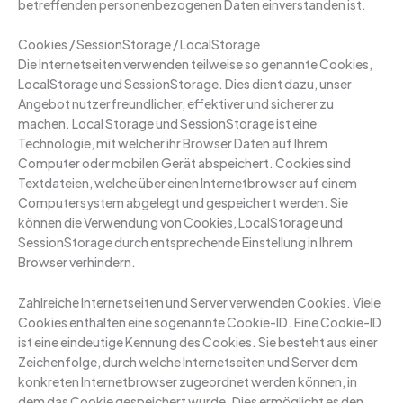
betreffenden personenbezogenen Daten einverstanden ist.
Cookies / SessionStorage / LocalStorage
Die Internetseiten verwenden teilweise so genannte Cookies,
LocalStorage und SessionStorage. Dies dient dazu, unser
Angebot nutzerfreundlicher, effektiver und sicherer zu
machen. Local Storage und SessionStorage ist eine
Technologie, mit welcher ihr Browser Daten auf Ihrem
Computer oder mobilen Gerät abspeichert. Cookies sind
Textdateien, welche über einen Internetbrowser auf einem
Computersystem abgelegt und gespeichert werden. Sie
können die Verwendung von Cookies, LocalStorage und
SessionStorage durch entsprechende Einstellung in Ihrem
Browser verhindern.
Zahlreiche Internetseiten und Server verwenden Cookies. Viele
Cookies enthalten eine sogenannte Cookie-ID. Eine Cookie-ID
ist eine eindeutige Kennung des Cookies. Sie besteht aus einer
Zeichenfolge, durch welche Internetseiten und Server dem
konkreten Internetbrowser zugeordnet werden können, in
dem das Cookie gespeichert wurde. Dies ermöglicht es den