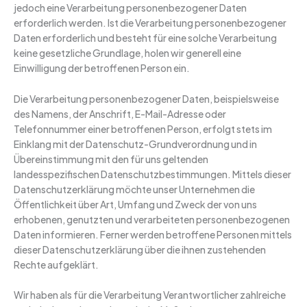
jedoch eine Verarbeitung personenbezogener Daten
erforderlich werden. Ist die Verarbeitung personenbezogener
Daten erforderlich und besteht für eine solche Verarbeitung
keine gesetzliche Grundlage, holen wir generell eine
Einwilligung der betroffenen Person ein.
Die Verarbeitung personenbezogener Daten, beispielsweise
des Namens, der Anschrift, E-Mail-Adresse oder
Telefonnummer einer betroffenen Person, erfolgt stets im
Einklang mit der Datenschutz-Grundverordnung und in
Übereinstimmung mit den für uns geltenden
landesspezifischen Datenschutzbestimmungen. Mittels dieser
Datenschutzerklärung möchte unser Unternehmen die
Öffentlichkeit über Art, Umfang und Zweck der von uns
erhobenen, genutzten und verarbeiteten personenbezogenen
Daten informieren. Ferner werden betroffene Personen mittels
dieser Datenschutzerklärung über die ihnen zustehenden
Rechte aufgeklärt.
Wir haben als für die Verarbeitung Verantwortlicher zahlreiche