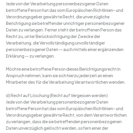
Jede von der Verarbeitung personenbezogener Daten
betroffene Person hat das vom Europäischen Richtlinien- und
Verordnungsgeber gewährte Recht, die unverzügliche
Berichtigung sie betreffender unrichtiger personenbezogener
Daten zu verlangen. Ferner steht der betroffenen Person das
Recht zu, unter Berücksichtigung der Zwecke der
Verarbeitung, die Vervollständigung unvollständiger
personenbezogener Daten — auch mittels einer ergänzenden
Erklärung — zu verlangen.
Möchte eine betroffene Person dieses Berichtigungsrecht in
Anspruch nehmen, kann sie sich hierzu jederzeit an einen
Mitarbeiter des für die Verarbeitung Verantwortlichen wenden.
d) Recht auf Löschung (Recht auf Vergessen werden)
Jede von der Verarbeitung personenbezogener Daten
betroffene Person hat das vom Europäischen Richtlinien- und
Verordnungsgeber gewährte Recht, von dem Verantwortlichen
zu verlangen, dass die sie betreffenden personenbezogenen
Daten unverzüglich gelöscht werden, sofern einer der