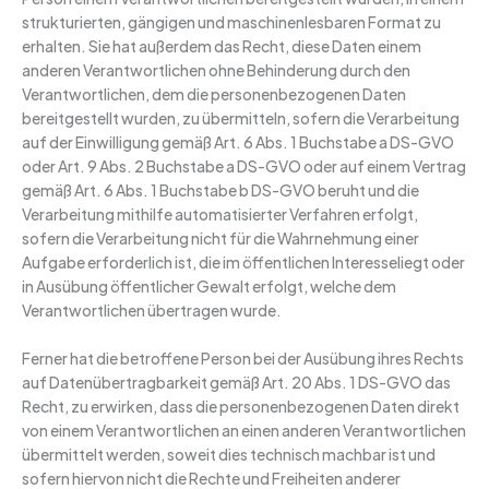
strukturierten, gängigen und maschinenlesbaren Format zu
erhalten. Sie hat außerdem das Recht, diese Daten einem
anderen Verantwortlichen ohne Behinderung durch den
Verantwortlichen, dem die personenbezogenen Daten
bereitgestellt wurden, zu übermitteln, sofern die Verarbeitung
auf der Einwilligung gemäß Art. 6 Abs. 1 Buchstabe a DS-GVO
oder Art. 9 Abs. 2 Buchstabe a DS-GVO oder auf einem Vertrag
gemäß Art. 6 Abs. 1 Buchstabe b DS-GVO beruht und die
Verarbeitung mithilfe automatisierter Verfahren erfolgt,
sofern die Verarbeitung nicht für die Wahrnehmung einer
Aufgabe erforderlich ist, die im öffentlichen Interesseliegt oder
in Ausübung öffentlicher Gewalt erfolgt, welche dem
Verantwortlichen übertragen wurde.
Ferner hat die betroffene Person bei der Ausübung ihres Rechts
auf Datenübertragbarkeit gemäß Art. 20 Abs. 1 DS-GVO das
Recht, zu erwirken, dass die personenbezogenen Daten direkt
von einem Verantwortlichen an einen anderen Verantwortlichen
übermittelt werden, soweit dies technisch machbar ist und
sofern hiervon nicht die Rechte und Freiheiten anderer