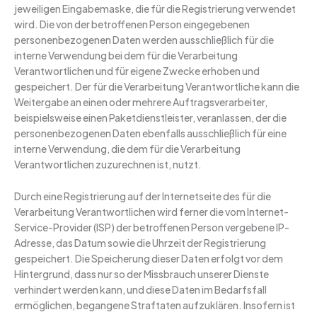
jeweiligen Eingabemaske, die für die Registrierung verwendet
wird. Die von der betroffenen Person eingegebenen
personenbezogenen Daten werden ausschließlich für die
interne Verwendung bei dem für die Verarbeitung
Verantwortlichen und für eigene Zwecke erhoben und
gespeichert. Der für die Verarbeitung Verantwortliche kann die
Weitergabe an einen oder mehrere Auftragsverarbeiter,
beispielsweise einen Paketdienstleister, veranlassen, der die
personenbezogenen Daten ebenfalls ausschließlich für eine
interne Verwendung, die dem für die Verarbeitung
Verantwortlichen zuzurechnen ist, nutzt.
Durch eine Registrierung auf der Internetseite des für die
Verarbeitung Verantwortlichen wird ferner die vom Internet-
Service-Provider (ISP) der betroffenen Person vergebene IP-
Adresse, das Datum sowie die Uhrzeit der Registrierung
gespeichert. Die Speicherung dieser Daten erfolgt vor dem
Hintergrund, dass nur so der Missbrauch unserer Dienste
verhindert werden kann, und diese Daten im Bedarfsfall
ermöglichen, begangene Straftaten aufzuklären. Insofern ist