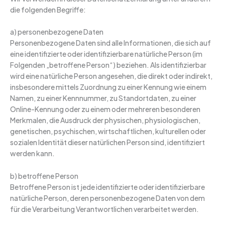
die folgenden Begriffe:
a) personenbezogene Daten
Personenbezogene Daten sind alle Informationen, die sich auf
eine identifizierte oder identifizierbare natürliche Person (im
Folgenden „betroffene Person“) beziehen. Als identifizierbar
wird eine natürliche Person angesehen, die direkt oder indirekt,
insbesondere mittels Zuordnung zu einer Kennung wie einem
Namen, zu einer Kennnummer, zu Standortdaten, zu einer
Online-Kennung oder zu einem oder mehreren besonderen
Merkmalen, die Ausdruck der physischen, physiologischen,
genetischen, psychischen, wirtschaftlichen, kulturellen oder
sozialen Identität dieser natürlichen Person sind, identifiziert
werden kann.
b) betroffene Person
Betroffene Person ist jede identifizierte oder identifizierbare
natürliche Person, deren personenbezogene Daten von dem
für die Verarbeitung Verantwortlichen verarbeitet werden.