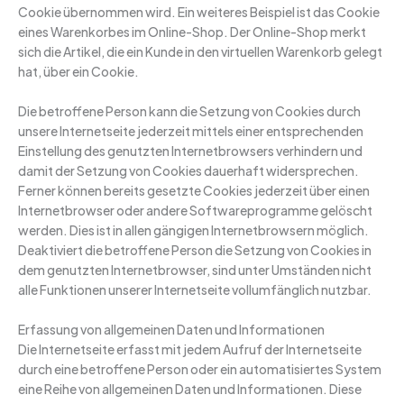
Cookie übernommen wird. Ein weiteres Beispiel ist das Cookie
eines Warenkorbes im Online-Shop. Der Online-Shop merkt
sich die Artikel, die ein Kunde in den virtuellen Warenkorb gelegt
hat, über ein Cookie.
Die betroffene Person kann die Setzung von Cookies durch
unsere Internetseite jederzeit mittels einer entsprechenden
Einstellung des genutzten Internetbrowsers verhindern und
damit der Setzung von Cookies dauerhaft widersprechen.
Ferner können bereits gesetzte Cookies jederzeit über einen
Internetbrowser oder andere Softwareprogramme gelöscht
werden. Dies ist in allen gängigen Internetbrowsern möglich.
Deaktiviert die betroffene Person die Setzung von Cookies in
dem genutzten Internetbrowser, sind unter Umständen nicht
alle Funktionen unserer Internetseite vollumfänglich nutzbar.
Erfassung von allgemeinen Daten und Informationen
Die Internetseite erfasst mit jedem Aufruf der Internetseite
durch eine betroffene Person oder ein automatisiertes System
eine Reihe von allgemeinen Daten und Informationen. Diese